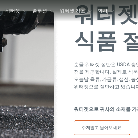
워터젯
워터젯
솔루션
워터젯 기초
회사
식품 
순물 워터젯 절단은 USDA 승
점을 제공합니다. 실제로 식품
오늘날 육류, 가금류, 생선, 농
워터젯으로 절단하고 있습니다
워터젯으로 귀사의 소재를 가
주저말고 물어보세요.